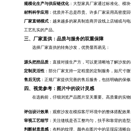
规模化生产与供应链优化
：大型家具厂家通过标准化、模块
材料科学应用
：优质并不总是昂贵。许多厂家采用高密度回
厂家直销模式
：越来越多的家具制造商开设线上店铺或与电
工艺扎实的产品。
三、厂家直供：品质与服务的双重保障
选择厂家直供的转角沙发，优势显而易见：
源头把控品质
：直接对接生产方，可以更清晰地了解沙发的
定制灵活性
：部分厂家支持一定程度的定制服务，如尺寸微
售后无忧
：正规厂家提供完善的售后服务，包括明确的保修
四、视觉参考：图片中的设计灵感
在选购前，仔细浏览产品图片至关重要。高质量的实物
评估设计效果
：观察沙发在模拟客厅环境中的整体搭配效果
审视工艺细节
：关注缝线是否工整均匀，扶手和靠背的造型
判断材质质感
：布料的纹理、颜色在图片中的呈现应清晰自