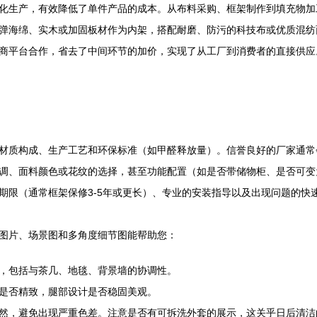
化生产，有效降低了单件产品的成本。从布料采购、框架制作到填充物加
弹海绵、实木或加固板材作为内架，搭配耐磨、防污的科技布或优质混纺
商平台合作，省去了中间环节的加价，实现了从工厂到消费者的直接供应
材质构成、生产工艺和环保标准（如甲醛释放量）。信誉良好的厂家通常
调、面料颜色或花纹的选择，甚至功能配置（如是否带储物柜、是否可变
期限（通常框架保修3-5年或更长）、专业的安装指导以及出现问题的快
图片、场景图和多角度细节图能帮助您：
，包括与茶几、地毯、背景墙的协调性。
是否精致，腿部设计是否稳固美观。
然，避免出现严重色差。注意是否有可拆洗外套的展示，这关乎日后清洁